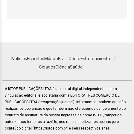
Notícias
Esportes
Mundo
Brasil
Gente
Entretenimento
Cidades
Ciência
Saúde
A ISTOÉ PUBLICAÇÕES LTDA é um portal digital independente e sem
vinculação editorial e societária com a EDITORA TRES COMÉRCIO DE
PUBLICACÕES LTDA (recuperação judicial). Informamos também que não
realizamos cobranças e que também não oferecemos cancelamento do
contrato de assinatura da revista impressa de nome ISTOÉ, tampouco
autorizamos terceiros a fazê-lo, nos responsabilizamos apenas pelo
conteúdo digital “https://istoe.com.br” e seus respectivos sites.