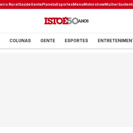
eiro Rural
Saúde
Gente
Planeta
Esportes
Menu
Motorshow
Mulher
Sustent
COLUNAS
GENTE
ESPORTES
ENTRETENIMEN