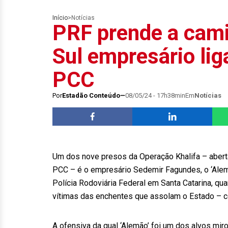
Início
>
Notícias
PRF prende a cami
Sul empresário li
PCC
Por
Estadão Conteúdo
08/05/24 - 17h38min
Em
Notícias
Um dos nove presos da Operação Khalifa – aberta
PCC – é o empresário Sedemir Fagundes, o ‘Alemã
Polícia Rodoviária Federal em Santa Catarina, qu
vítimas das enchentes que assolam o Estado – 
A ofensiva da qual ‘Alemão’ foi um dos alvos mi