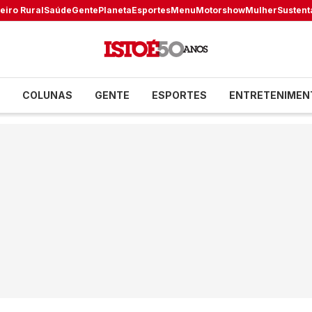
eiro Rural
Saúde
Gente
Planeta
Esportes
Menu
Motorshow
Mulher
Sustent
COLUNAS
GENTE
ESPORTES
ENTRETENIMEN