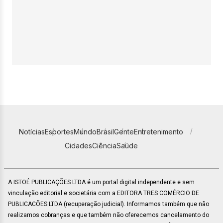
Notícias
Esportes
Mundo
Brasil
Gente
Entretenimento
Cidades
Ciência
Saúde
A ISTOÉ PUBLICAÇÕES LTDA é um portal digital independente e sem
vinculação editorial e societária com a EDITORA TRES COMÉRCIO DE
PUBLICACÕES LTDA (recuperação judicial). Informamos também que não
realizamos cobranças e que também não oferecemos cancelamento do