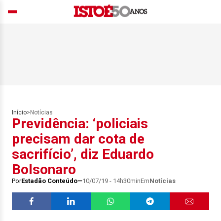
Início
>
Notícias
Previdência: ‘policiais
precisam dar cota de
sacrifício’, diz Eduardo
Bolsonaro
Por
Estadão Conteúdo
10/07/19 - 14h30min
Em
Notícias