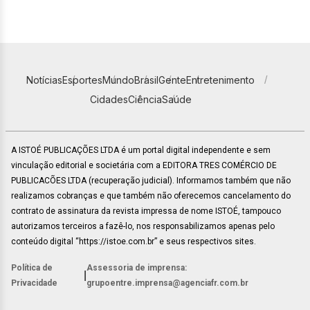
Notícias
Esportes
Mundo
Brasil
Gente
Entretenimento
Cidades
Ciência
Saúde
A ISTOÉ PUBLICAÇÕES LTDA é um portal digital independente e sem
vinculação editorial e societária com a EDITORA TRES COMÉRCIO DE
PUBLICACÕES LTDA (recuperação judicial). Informamos também que não
realizamos cobranças e que também não oferecemos cancelamento do
contrato de assinatura da revista impressa de nome ISTOÉ, tampouco
autorizamos terceiros a fazê-lo, nos responsabilizamos apenas pelo
conteúdo digital “https://istoe.com.br” e seus respectivos sites.
Política de
Assessoria de imprensa:
|
Privacidade
grupoentre.imprensa@agenciafr.com.br