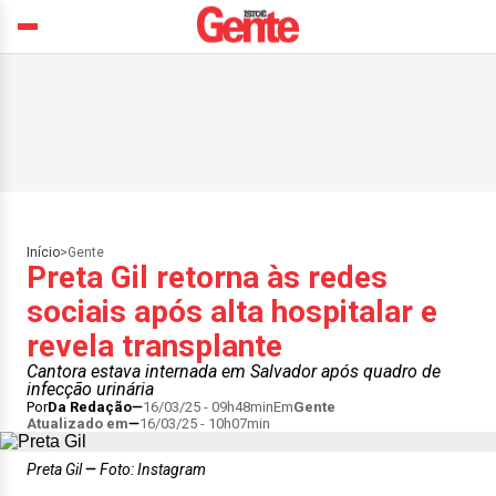
Início
>
Gente
Preta Gil retorna às redes
sociais após alta hospitalar e
revela transplante
Cantora estava internada em Salvador após quadro de
infecção urinária
Por
Da Redação
16/03/25 - 09h48min
Em
Gente
Atualizado em
16/03/25 - 10h07min
Preta Gil
Foto: Instagram