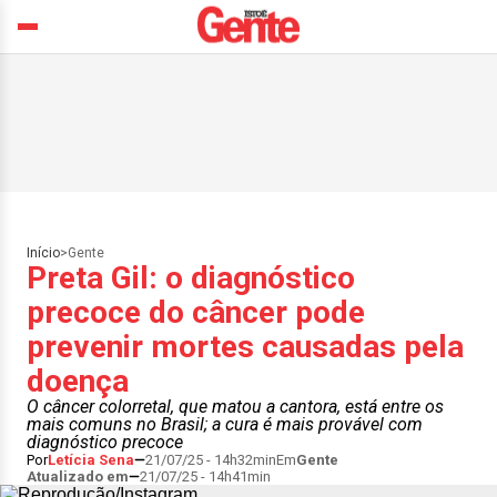
Início
>
Gente
Preta Gil: o diagnóstico
precoce do câncer pode
prevenir mortes causadas pela
doença
O câncer colorretal, que matou a cantora, está entre os
mais comuns no Brasil; a cura é mais provável com
diagnóstico precoce
Por
Letícia Sena
21/07/25 - 14h32min
Em
Gente
Atualizado em
21/07/25 - 14h41min