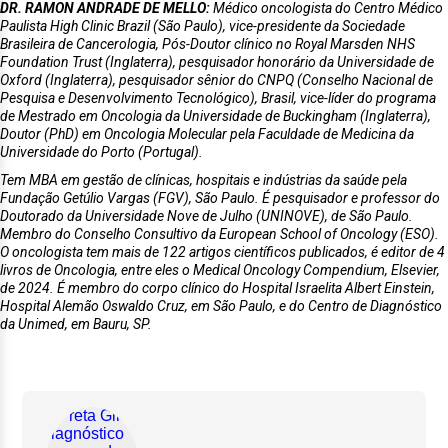
DR. RAMON ANDRADE DE MELLO:
Médico oncologista do Centro Médico
Paulista High Clinic Brazil (São Paulo), vice-presidente da Sociedade
Brasileira de Cancerologia, Pós-Doutor clínico no Royal Marsden NHS
Foundation Trust (Inglaterra), pesquisador honorário da Universidade de
Oxford (Inglaterra), pesquisador sênior do CNPQ (Conselho Nacional de
Pesquisa e Desenvolvimento Tecnológico), Brasil, vice-líder do programa
de Mestrado em Oncologia da Universidade de Buckingham (Inglaterra),
Doutor (PhD) em Oncologia Molecular pela Faculdade de Medicina da
Universidade do Porto (Portugal).
Tem MBA em gestão de clínicas, hospitais e indústrias da saúde pela
Fundação Getúlio Vargas (FGV), São Paulo. É pesquisador e professor do
Doutorado da Universidade Nove de Julho (UNINOVE), de São Paulo.
Membro do Conselho Consultivo da European School of Oncology (ESO).
O oncologista tem mais de 122 artigos científicos publicados, é editor de 4
livros de Oncologia, entre eles o Medical Oncology Compendium, Elsevier,
de 2024. É membro do corpo clínico do Hospital Israelita Albert Einstein,
Hospital Alemão Oswaldo Cruz, em São Paulo, e do Centro de Diagnóstico
da Unimed, em Bauru, SP.