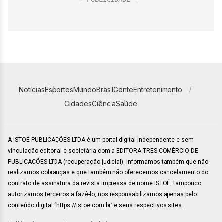
Notícias
Esportes
Mundo
Brasil
Gente
Entretenimento
Cidades
Ciência
Saúde
A ISTOÉ PUBLICAÇÕES LTDA é um portal digital independente e sem
vinculação editorial e societária com a EDITORA TRES COMÉRCIO DE
PUBLICACÕES LTDA (recuperação judicial). Informamos também que não
realizamos cobranças e que também não oferecemos cancelamento do
contrato de assinatura da revista impressa de nome ISTOÉ, tampouco
autorizamos terceiros a fazê-lo, nos responsabilizamos apenas pelo
conteúdo digital “https://istoe.com.br” e seus respectivos sites.