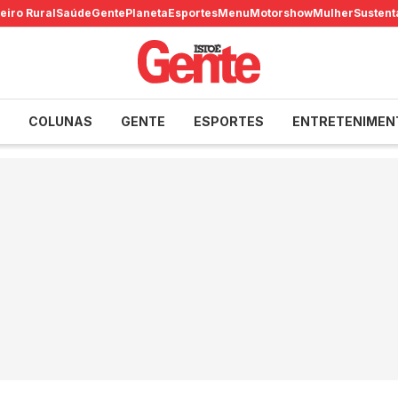
eiro Rural
Saúde
Gente
Planeta
Esportes
Menu
Motorshow
Mulher
Sustent
COLUNAS
GENTE
ESPORTES
ENTRETENIMEN