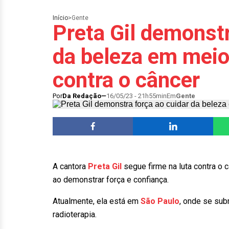
Início
>
Gente
Preta Gil demonstr
da beleza em meio
contra o câncer
Por
Da Redação
16/05/23 - 21h55min
Em
Gente
A cantora
Preta Gil
segue firme na luta contra o 
ao demonstrar força e confiança.
Atualmente, ela está em
São Paulo
, onde se sub
radioterapia.