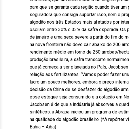
para que se garanta cada região quando tiver um p
seguradora que consiga suportar isso, nem o pró
algodão nos três Estados mais afetados por intem
oscilam entre 30% e 33% da safra esperada. Os
de janeiro e uma seca severa a partir do fim do 
na nova fronteira não deve cair abaixo de 200 arr
rendimento médio em torno de 250 arrobas/hectar
produção brasileira, a safra transcorre normalme
que já começa a ser planejada no País, Jacobse
relação aos fertilizantes. “Vamos poder fazer u
lucro um pouco melhores, embora o preço internac
decisão da China de se desfazer do algodão arm
esse estoque seja consumido e a cotação em Nova 
Jacobsen é de que a indústria já absorveu a que
sintéticos, a Abrapa iniciou um programa de estí
na qualidade do algodão brasileiro. (*A repórter v
Bahia – Aiba)