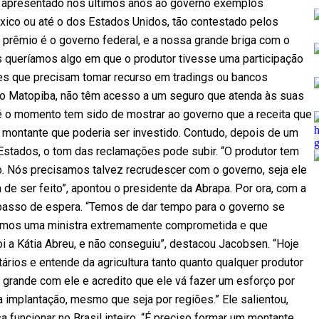
m apresentado nos últimos anos ao governo exemplos
xico ou até o dos Estados Unidos, tão contestado pelos
 prêmio é o governo federal, e a nossa grande briga com o
s queríamos algo em que o produtor tivesse uma participação
res que precisam tomar recurso em tradings ou bancos
 no Matopiba, não têm acesso a um seguro que atenda às suas
é o momento tem sido de mostrar ao governo que a receita que
 montante que poderia ser investido. Contudo, depois de um
 Estados, o tom das reclamações pode subir. “O produtor tem
. Nós precisamos talvez recrudescer com o governo, seja ele
 de ser feito”, apontou o presidente da Abrapa. Por ora, com a
asso de espera. “Temos de dar tempo para o governo se
nhamos uma ministra extremamente comprometida e que
oi a Kátia Abreu, e não conseguiu”, destacou Jacobsen. “Hoje
rios e entende da agricultura tanto quanto qualquer produtor
grande com ele e acredito que ele vá fazer um esforço por
 implantação, mesmo que seja por regiões.” Ele salientou,
 funcionar no Brasil inteiro. “É preciso formar um montante