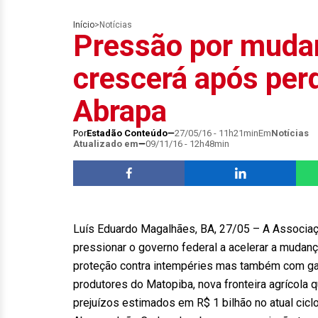
Início
>
Notícias
Pressão por mudan
crescerá após per
Abrapa
Por
Estadão Conteúdo
27/05/16 - 11h21min
Em
Notícias
Atualizado em
09/11/16 - 12h48min
Luís Eduardo Magalhães, BA, 27/05 – A Associaç
pressionar o governo federal a acelerar a mudan
proteção contra intempéries mas também com gar
produtores do Matopiba, nova fronteira agrícola
prejuízos estimados em R$ 1 bilhão no atual cicl