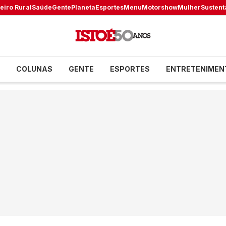
eiro Rural
Saúde
Gente
Planeta
Esportes
Menu
Motorshow
Mulher
Sustent
COLUNAS
GENTE
ESPORTES
ENTRETENIMEN