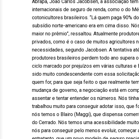
Abrapa, João Carlos Jacobsen, a associação te
internacionais de seguro de renda, como o do Mé
cotonicultores brasileiros. “Lá quem paga 90% do
subsídio norte-americano era em cima disso. Nó
maior no prêmio”, ressaltou. Atualmente produto
privados, como é o caso de muitos agricultores
necessidades, segundo Jacobsen. A tentativa at
produtores brasileiros perdem todo ano supera o
ciclo marcado por prejuízos em várias culturas e
sido muito condescendente com essa solicitação
quem for, para que seja feito o que realmente tem
mudança de governo, a negociação está em comp
assentar e tentar entender os números. Nós tí
trabalhou muito para conseguir adotar isso, que f
nós temos o Blairo (Maggi), que dispensa comentá
do Cerrado. Nós temos uma acessibilidade muito 
nós para conseguir pelo menos evoluir, começar a
entretanto, que um novo modelo de seguro precisa