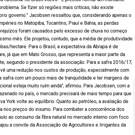
roblema. Se fizer só regiões mais críticas, não existe
prio governo.” Jacobsen ressaltou que, considerando apenas o
péries no Matopiba, Tocantins, Piauí e Bahia, as perdas
 prejuízos foram causados pelo excesso de chuva no começo
mesmo mês. Ele projetou, contudo, que a média de produtividade
obas/hectare. Para o Brasil, a expectativa da Abrapa é de
e, já que em Mato Grosso, que representa a maior parte da
nte, segundo o presidente da associação. Para a safra 2016/17,
n vê uma redução nos custos de produção, especialmente com
ma safra com um pouco mais de tranquilidade e ter margens de
ional esteja muito ruim ainda”, afirmou. Para Jacobsen, com a
azenado no país, o mercado precisará de mais tempo para que
York volte ao equilíbrio. Quanto ao petróleo, a avaliação de
da nos preços do insumo. Para combater a concorrência dos
mulo ao consumo da fibra natural no mercado interno com foco
iajou a convite da Associação de Agricultores e Irrigantes da