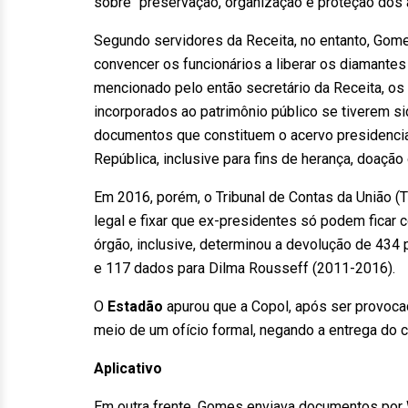
sobre “preservação, organização e proteção dos
Segundo servidores da Receita, no entanto, Gome
convencer os funcionários a liberar os diamantes
mencionado pelo então secretário da Receita, o
incorporados ao patrimônio público se tiverem s
documentos que constituem o acervo presidencial
República, inclusive para fins de herança, doação o
Em 2016, porém, o Tribunal de Contas da União (
legal e fixar que ex-presidentes só podem ficar 
órgão, inclusive, determinou a devolução de 434 
e 117 dados para Dilma Rousseff (2011-2016).
O
Estadão
apurou que a Copol, após ser provocad
meio de um ofício formal, negando a entrega do co
Aplicativo
Em outra frente, Gomes enviava documentos por W