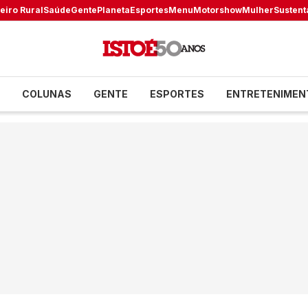
eiro Rural
Saúde
Gente
Planeta
Esportes
Menu
Motorshow
Mulher
Sustent
COLUNAS
GENTE
ESPORTES
ENTRETENIMEN