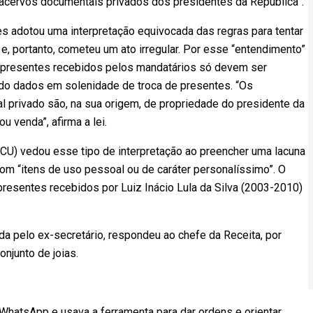
 acervos documentais privados dos presidentes da República”.
s adotou uma interpretação equivocada das regras para tentar
 e, portanto, cometeu um ato irregular. Por esse “entendimento”
s presentes recebidos pelos mandatários só devem ser
ido dados em solenidade de troca de presentes. “Os
 privado são, na sua origem, de propriedade do presidente da
u venda”, afirma a lei.
TCU) vedou esse tipo de interpretação ao preencher uma lacuna
com “itens de uso pessoal ou de caráter personalíssimo”. O
presentes recebidos por Luiz Inácio Lula da Silva (2003-2010)
a pelo ex-secretário, respondeu ao chefe da Receita, por
njunto de joias.
hatsApp e usava a ferramenta para dar ordens e orientar