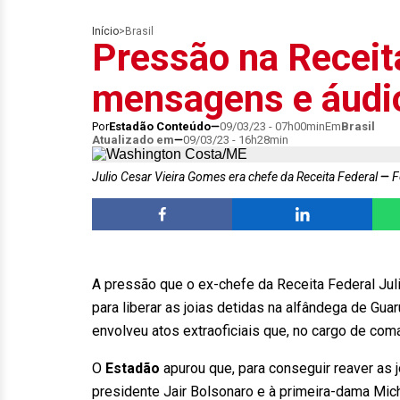
Início
>
Brasil
Pressão na Receita
mensagens e áudi
Por
Estadão Conteúdo
09/03/23 - 07h00min
Em
Brasil
Atualizado em
09/03/23 - 16h28min
Julio Cesar Vieira Gomes era chefe da Receita Federal
F
A pressão que o ex-chefe da Receita Federal Jul
para liberar as joias detidas na alfândega de Gu
envolveu atos extraoficiais que, no cargo de coma
O
Estadão
apurou que, para conseguir reaver as 
presidente Jair Bolsonaro e à primeira-dama Mi