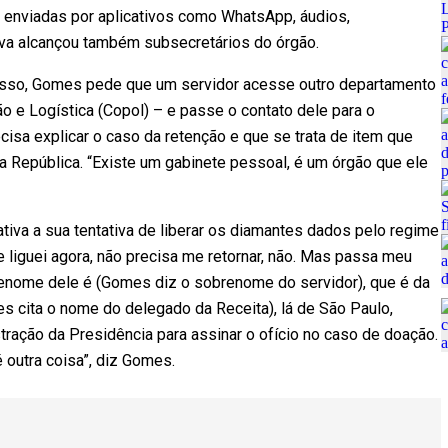
enviadas por aplicativos como WhatsApp, áudios,
iva alcançou também subsecretários do órgão.
sso, Gomes pede que um servidor acesse outro departamento
 e Logística (Copol) – e passe o contato dele para o
isa explicar o caso da retenção e que se trata de item que
a República. “Existe um gabinete pessoal, é um órgão que ele
ativa a sua tentativa de liberar os diamantes dados pelo regime
e liguei agora, não precisa me retornar, não. Mas passa meu
brenome dele é (Gomes diz o sobrenome do servidor), que é da
s cita o nome do delegado da Receita), lá de São Paulo,
ração da Presidência para assinar o ofício no caso de doação.
é outra coisa”, diz Gomes.