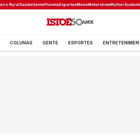
eiro Rural
Saúde
Gente
Planeta
Esportes
Menu
Motorshow
Mulher
Sustent
COLUNAS
GENTE
ESPORTES
ENTRETENIMEN