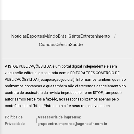
Notícias
Esportes
Mundo
Brasil
Gente
Entretenimento
Cidades
Ciência
Saúde
A ISTOÉ PUBLICAÇÕES LTDA é um portal digital independente e sem
vinculação editorial e societária com a EDITORA TRES COMÉRCIO DE
PUBLICACÕES LTDA (recuperação judicial). Informamos também que não
realizamos cobranças e que também não oferecemos cancelamento do
contrato de assinatura da revista impressa de nome ISTOÉ, tampouco
autorizamos terceiros a fazê-lo, nos responsabilizamos apenas pelo
conteúdo digital “https://istoe.com.br” e seus respectivos sites.
Política de
Assessoria de imprensa:
|
Privacidade
grupoentre.imprensa@agenciafr.com.br