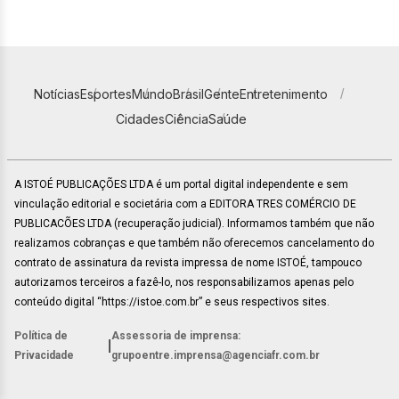
Notícias
Esportes
Mundo
Brasil
Gente
Entretenimento
Cidades
Ciência
Saúde
A ISTOÉ PUBLICAÇÕES LTDA é um portal digital independente e sem
vinculação editorial e societária com a EDITORA TRES COMÉRCIO DE
PUBLICACÕES LTDA (recuperação judicial). Informamos também que não
realizamos cobranças e que também não oferecemos cancelamento do
contrato de assinatura da revista impressa de nome ISTOÉ, tampouco
autorizamos terceiros a fazê-lo, nos responsabilizamos apenas pelo
conteúdo digital “https://istoe.com.br” e seus respectivos sites.
Política de
Assessoria de imprensa:
|
Privacidade
grupoentre.imprensa@agenciafr.com.br