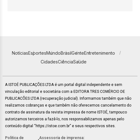
Notícias
Esportes
Mundo
Brasil
Gente
Entretenimento
Cidades
Ciência
Saúde
A ISTOÉ PUBLICAÇÕES LTDA é um portal digital independente e sem
vinculação editorial e societária com a EDITORA TRES COMÉRCIO DE
PUBLICACÕES LTDA (recuperação judicial). Informamos também que não
realizamos cobranças e que também não oferecemos cancelamento do
contrato de assinatura da revista impressa de nome ISTOÉ, tampouco
autorizamos terceiros a fazê-lo, nos responsabilizamos apenas pelo
conteúdo digital “https://istoe.com.br” e seus respectivos sites.
Política de
Assessoria de imprensa: