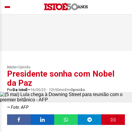
Início
>
Opinião
Presidente sonha com Nobel
da Paz
Por
Da IstoÉ
16/05/23 - 12h50min
Em
Opinião
Foto: AFP