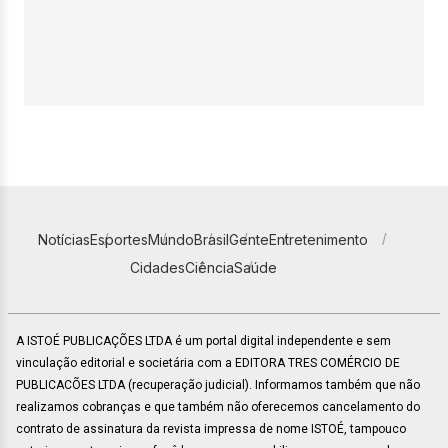
Notícias
Esportes
Mundo
Brasil
Gente
Entretenimento
Cidades
Ciência
Saúde
A ISTOÉ PUBLICAÇÕES LTDA é um portal digital independente e sem
vinculação editorial e societária com a EDITORA TRES COMÉRCIO DE
PUBLICACÕES LTDA (recuperação judicial). Informamos também que não
realizamos cobranças e que também não oferecemos cancelamento do
contrato de assinatura da revista impressa de nome ISTOÉ, tampouco