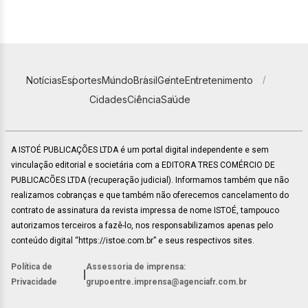
Notícias
Esportes
Mundo
Brasil
Gente
Entretenimento
Cidades
Ciência
Saúde
A ISTOÉ PUBLICAÇÕES LTDA é um portal digital independente e sem
vinculação editorial e societária com a EDITORA TRES COMÉRCIO DE
PUBLICACÕES LTDA (recuperação judicial). Informamos também que não
realizamos cobranças e que também não oferecemos cancelamento do
contrato de assinatura da revista impressa de nome ISTOÉ, tampouco
autorizamos terceiros a fazê-lo, nos responsabilizamos apenas pelo
conteúdo digital “https://istoe.com.br” e seus respectivos sites.
Política de
Assessoria de imprensa:
|
Privacidade
grupoentre.imprensa@agenciafr.com.br