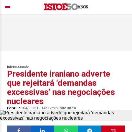
Início
>
Mundo
Presidente iraniano adverte
que rejeitará ‘demandas
excessivas’ nas negociações
nucleares
Por
AFP
04/11/21 - 14h17min
Em
Mundo