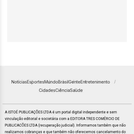
Notícias
Esportes
Mundo
Brasil
Gente
Entretenimento
Cidades
Ciência
Saúde
A ISTOÉ PUBLICAÇÕES LTDA é um portal digital independente e sem
vinculação editorial e societária com a EDITORA TRES COMÉRCIO DE
PUBLICACÕES LTDA (recuperação judicial). Informamos também que não
realizamos cobranças e que também não oferecemos cancelamento do