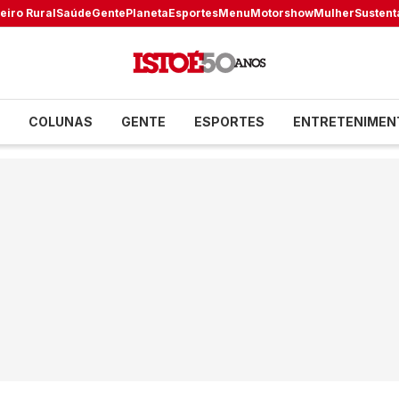
eiro Rural
Saúde
Gente
Planeta
Esportes
Menu
Motorshow
Mulher
Sustent
COLUNAS
GENTE
ESPORTES
ENTRETENIMEN