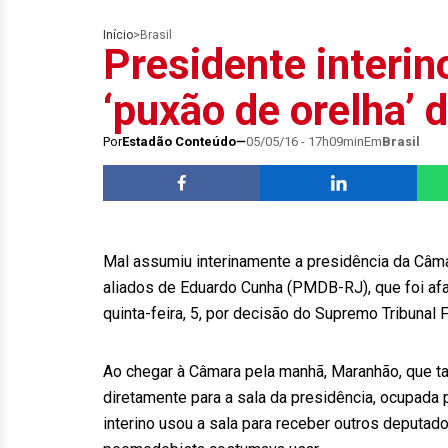
Início
>
Brasil
Presidente interin
‘puxão de orelha’ 
Por
Estadão Conteúdo
05/05/16 - 17h09min
Em
Brasil
Mal assumiu interinamente a presidência da Câma
aliados de Eduardo Cunha (PMDB-RJ), que foi af
quinta-feira, 5, por decisão do Supremo Tribunal 
Ao chegar à Câmara pela manhã, Maranhão, que t
diretamente para a sala da presidência, ocupada p
interino usou a sala para receber outros deputad