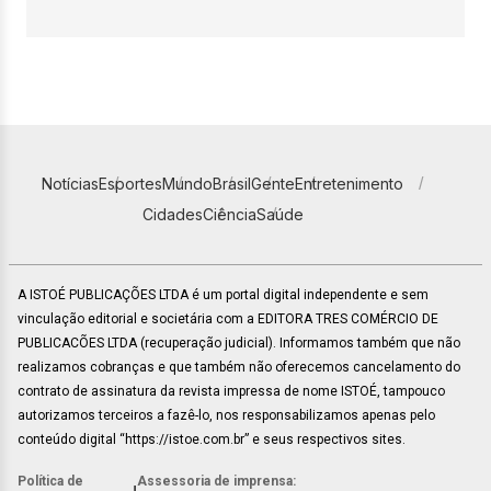
Notícias
Esportes
Mundo
Brasil
Gente
Entretenimento
Cidades
Ciência
Saúde
A ISTOÉ PUBLICAÇÕES LTDA é um portal digital independente e sem
vinculação editorial e societária com a EDITORA TRES COMÉRCIO DE
PUBLICACÕES LTDA (recuperação judicial). Informamos também que não
realizamos cobranças e que também não oferecemos cancelamento do
contrato de assinatura da revista impressa de nome ISTOÉ, tampouco
autorizamos terceiros a fazê-lo, nos responsabilizamos apenas pelo
conteúdo digital “https://istoe.com.br” e seus respectivos sites.
Política de
Assessoria de imprensa: