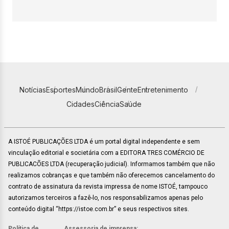
Notícias
Esportes
Mundo
Brasil
Gente
Entretenimento
Cidades
Ciência
Saúde
A ISTOÉ PUBLICAÇÕES LTDA é um portal digital independente e sem
vinculação editorial e societária com a EDITORA TRES COMÉRCIO DE
PUBLICACÕES LTDA (recuperação judicial). Informamos também que não
realizamos cobranças e que também não oferecemos cancelamento do
contrato de assinatura da revista impressa de nome ISTOÉ, tampouco
autorizamos terceiros a fazê-lo, nos responsabilizamos apenas pelo
conteúdo digital “https://istoe.com.br” e seus respectivos sites.
Política de
Assessoria de imprensa: