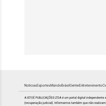
Notícias
Esportes
Mundo
Brasil
Gente
Entretenimento
C
A ISTOÉ PUBLICAÇÕES LTDA é um portal digital independente
(recuperação judicial). Informamos também que não realiza