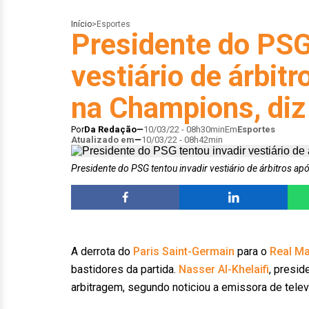
Início
>
Esportes
Presidente do PSG
vestiário de árbit
na Champions, diz
Por
Da Redação
10/03/22 - 08h30min
Em
Esportes
Atualizado em
10/03/22 - 08h42min
Presidente do PSG tentou invadir vestiário de árbitros 
A derrota do
Paris Saint-Germain
para o
Real Ma
bastidores da partida.
Nasser Al-Khelaifi
, presid
arbitragem, segundo noticiou a emissora de tele