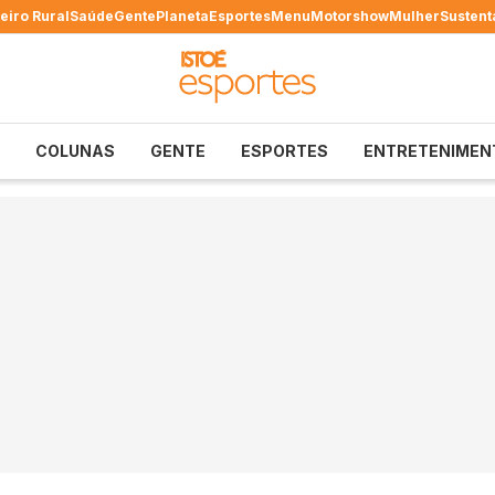
eiro Rural
Saúde
Gente
Planeta
Esportes
Menu
Motorshow
Mulher
Sustent
COLUNAS
GENTE
ESPORTES
ENTRETENIMEN