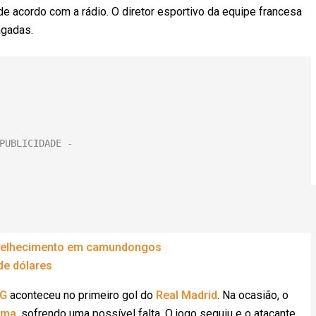
 de acordo com a rádio. O diretor esportivo da equipe francesa
agadas.
envelhecimento em camundongos
de dólares
G
aconteceu no primeiro gol do
Real Madrid
. Na ocasião, o
ema
, sofrendo uma possível falta. O jogo seguiu e o atacante