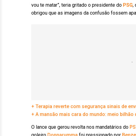
vou te matar”, teria gritado o presidente do
PSG
,
obrigou que as imagens da confusão fossem ap
+ Terapia reverte com segurança sinais de 
+ A mansão mais cara do mundo: meio bilhão 
O lance que gerou revolta nos mandatários do
PS
goleiro
Donnarumma
foi pressionado por
Benz