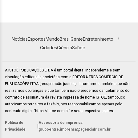
Notícias
Esportes
Mundo
Brasil
Gente
Entretenimento
Cidades
Ciência
Saúde
A ISTOÉ PUBLICAÇÕES LTDA é um portal digital independente e sem
vinculação editorial e societária com a EDITORA TRES COMÉRCIO DE
PUBLICACÕES LTDA (recuperação judicial). Informamos também que não
realizamos cobranças e que também não oferecemos cancelamento do
contrato de assinatura da revista impressa de nome ISTOÉ, tampouco
autorizamos terceiros a fazê-lo, nos responsabilizamos apenas pelo
conteúdo digital “https://istoe.com.br” e seus respectivos sites.
Política de
Assessoria de imprensa:
|
Privacidade
grupoentre.imprensa@agenciafr.com.br