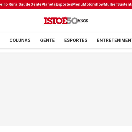
eiro Rural
Saúde
Gente
Planeta
Esportes
Menu
Motorshow
Mulher
Sustent
COLUNAS
GENTE
ESPORTES
ENTRETENIMEN