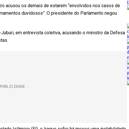
stro acusou os demais de estarem “envolvidos nos casos de
 armamentos duvidosos”. O presidente do Parlamento negou
l-Juburi, em entrevista coletiva, acusando o ministro da Defesa
tas.
Estado Islâmico (EI), o Iraque sofre há meses uma instabilidade