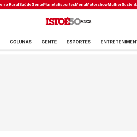
eiro Rural
Saúde
Gente
Planeta
Esportes
Menu
Motorshow
Mulher
Sustent
COLUNAS
GENTE
ESPORTES
ENTRETENIMEN