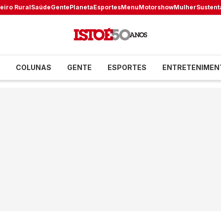
eiro Rural
Saúde
Gente
Planeta
Esportes
Menu
Motorshow
Mulher
Sustent
COLUNAS
GENTE
ESPORTES
ENTRETENIMEN