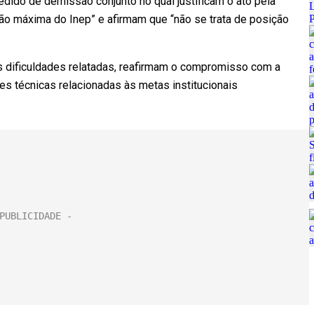
dido de demissão conjunto no qual justificam o ato pela
stão máxima do Inep” e afirmam que “não se trata de posição
 dificuldades relatadas, reafirmam o compromisso com a
s técnicas relacionadas às metas institucionais