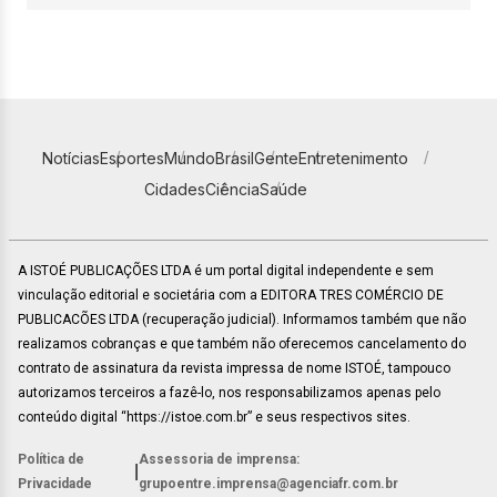
Notícias
Esportes
Mundo
Brasil
Gente
Entretenimento
Cidades
Ciência
Saúde
A ISTOÉ PUBLICAÇÕES LTDA é um portal digital independente e sem
vinculação editorial e societária com a EDITORA TRES COMÉRCIO DE
PUBLICACÕES LTDA (recuperação judicial). Informamos também que não
realizamos cobranças e que também não oferecemos cancelamento do
contrato de assinatura da revista impressa de nome ISTOÉ, tampouco
autorizamos terceiros a fazê-lo, nos responsabilizamos apenas pelo
conteúdo digital “https://istoe.com.br” e seus respectivos sites.
Política de
Assessoria de imprensa:
|
Privacidade
grupoentre.imprensa@agenciafr.com.br