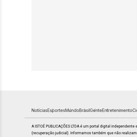
Notícias
Esportes
Mundo
Brasil
Gente
Entretenimento
C
A ISTOÉ PUBLICAÇÕES LTDA é um portal digital independente
(recuperação judicial). Informamos também que não realiza