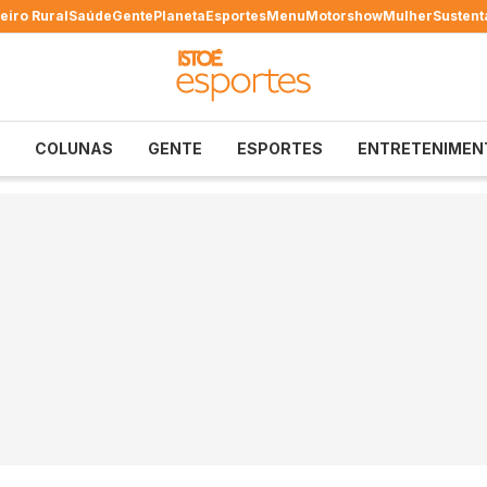
eiro Rural
Saúde
Gente
Planeta
Esportes
Menu
Motorshow
Mulher
Sustent
COLUNAS
GENTE
ESPORTES
ENTRETENIMEN