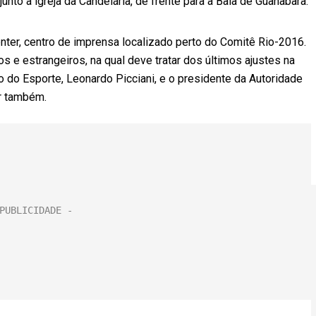
junto à igreja da Candelária, de frente para a Baía de Guanabara.
nter, centro de imprensa localizado perto do Comitê Rio-2016.
ros e estrangeiros, na qual deve tratar dos últimos ajustes na
ro do Esporte, Leonardo Picciani, e o presidente da Autoridade
ar também.