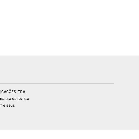
BLICACÕES LTDA
atura da revista
r” e seus