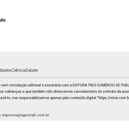
ulo.
idades
Ciência
Saúde
 e sem vinculação editorial e societária com a EDITORA TRES COMÉRCIO DE PU
mos cobranças e que também não oferecemos cancelamento do contrato de assin
zê-lo, nos responsabilizamos apenas pelo conteúdo digital “https://istoe.com.b
e.imprensa@agenciafr.com.br