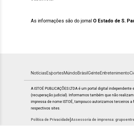
As informações são do jornal
O Estado de S. Pa
Notícias
Esportes
Mundo
Brasil
Gente
Entretenimento
C
A ISTOÉ PUBLICAÇÕES LTDA é um portal digital independente
(recuperação judicial). Informamos também que não realiza
impressa de nome ISTOÉ, tampouco autorizamos terceiros a fa
respectivos sites.
|
Política de Privacidade
Assessoria de imprensa: grupoentr