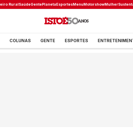
eiro Rural
Saúde
Gente
Planeta
Esportes
Menu
Motorshow
Mulher
Sustent
COLUNAS
GENTE
ESPORTES
ENTRETENIMEN