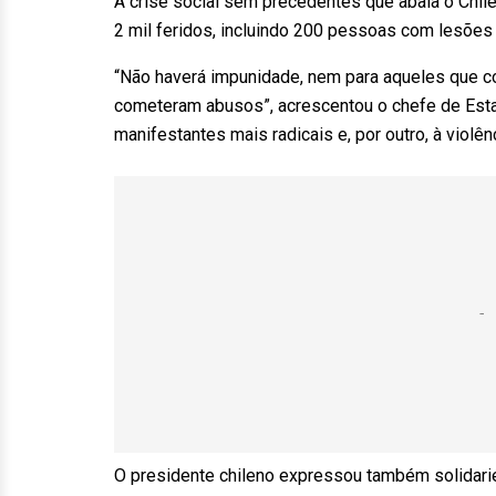
A crise social sem precedentes que abala o Chi
2 mil feridos, incluindo 200 pessoas com lesões 
“Não haverá impunidade, nem para aqueles que c
cometeram abusos”, acrescentou o chefe de Estado
manifestantes mais radicais e, por outro, à violê
O presidente chileno expressou também solidar