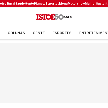
eiro Rural
Saúde
Gente
Planeta
Esportes
Menu
Motorshow
Mulher
Sustent
COLUNAS
GENTE
ESPORTES
ENTRETENIMEN