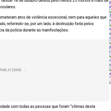
le desde 18 de outubro deixou pelo menos 23 mortos e mais de
oculares.
ometeram atos de violência excecional, nem para aqueles que
, referindo-se, por um lado, à destruição feita pelos
ncia da polícia durante as manifestações.
iedade com todas as pessoas que foram “vítimas desta