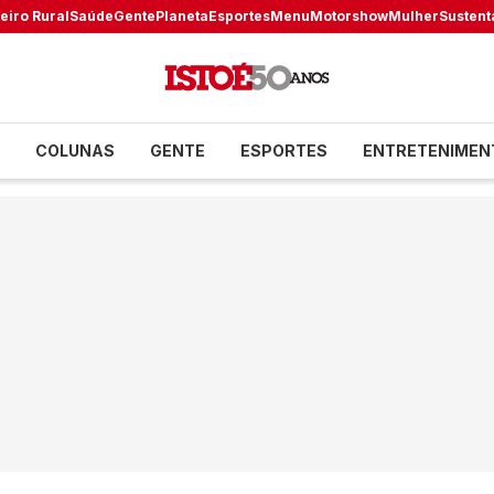
eiro Rural
Saúde
Gente
Planeta
Esportes
Menu
Motorshow
Mulher
Sustent
COLUNAS
GENTE
ESPORTES
ENTRETENIMEN