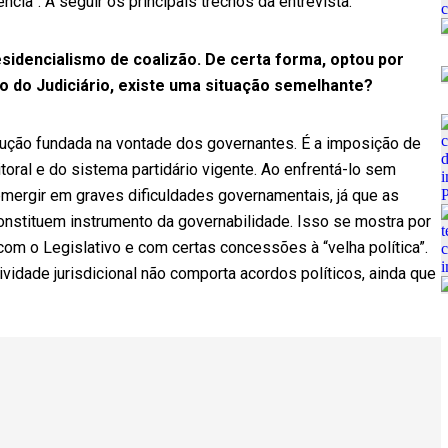
ia”. A seguir os principais trechos da entrevista:
idencialismo de coalizão. De certa forma, optou por
o do Judiciário, existe uma situação semelhante?
rução fundada na vontade dos governantes. É a imposição de
toral e do sistema partidário vigente. Ao enfrentá-lo sem
bmergir em graves dificuldades governamentais, já que as
nstituem instrumento da governabilidade. Isso se mostra por
om o Legislativo e com certas concessões à “velha política”.
ividade jurisdicional não comporta acordos políticos, ainda que