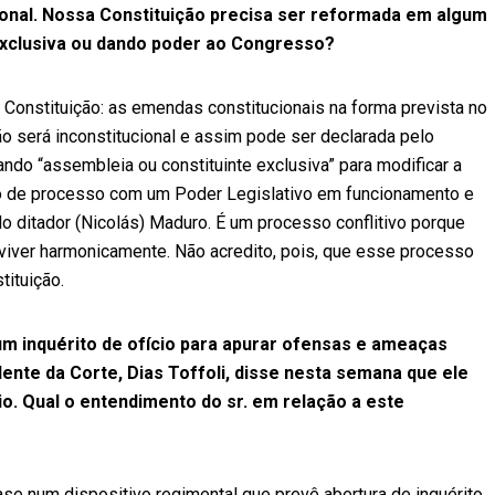
ional. Nossa Constituição precisa ser reformada em algum
exclusiva ou dando poder ao Congresso?
 Constituição: as emendas constitucionais na forma prevista no
ão será inconstitucional e assim pode ser declarada pelo
ndo “assembleia ou constituinte exclusiva” para modificar a
po de processo com um Poder Legislativo em funcionamento e
o ditador (Nicolás) Maduro. É um processo conflitivo porque
viver harmonicamente. Não acredito, pois, que esse processo
tituição.
um inquérito de ofício para apurar ofensas e ameaças
dente da Corte, Dias Toffoli, disse nesta semana que ele
o. Qual o entendimento do sr. em relação a este
base num dispositivo regimental que prevê abertura de inquérito