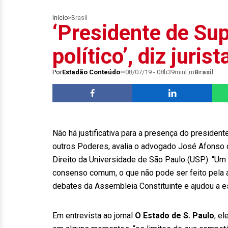
Início
>
Brasil
‘Presidente de Su
político’, diz jurist
Por
Estadão Conteúdo
08/07/19 - 08h39min
Em
Brasil
Não há justificativa para a presença do presiden
outros Poderes, avalia o advogado José Afonso 
Direito da Universidade de São Paulo (USP). “
consenso comum, o que não pode ser feito pela ati
debates da Assembleia Constituinte e ajudou a es
Em entrevista ao jornal
O Estado de S. Paulo
, e