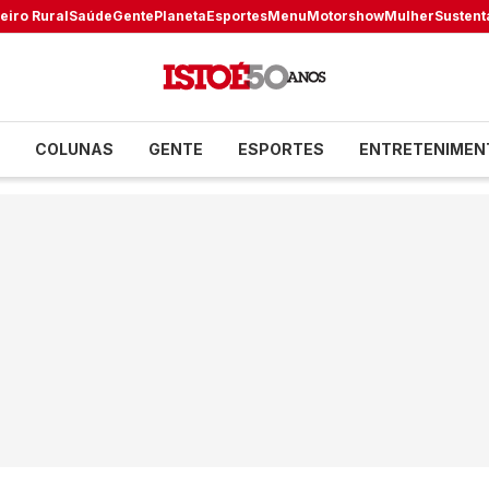
eiro Rural
Saúde
Gente
Planeta
Esportes
Menu
Motorshow
Mulher
Sustent
COLUNAS
GENTE
ESPORTES
ENTRETENIMEN