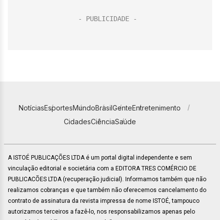
Notícias
Esportes
Mundo
Brasil
Gente
Entretenimento
Cidades
Ciência
Saúde
A ISTOÉ PUBLICAÇÕES LTDA é um portal digital independente e sem
vinculação editorial e societária com a EDITORA TRES COMÉRCIO DE
PUBLICACÕES LTDA (recuperação judicial). Informamos também que não
realizamos cobranças e que também não oferecemos cancelamento do
contrato de assinatura da revista impressa de nome ISTOÉ, tampouco
autorizamos terceiros a fazê-lo, nos responsabilizamos apenas pelo