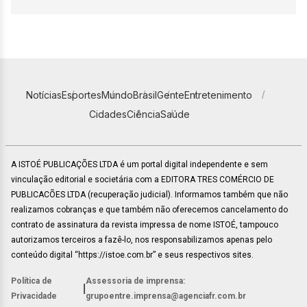
Notícias
Esportes
Mundo
Brasil
Gente
Entretenimento
Cidades
Ciência
Saúde
A ISTOÉ PUBLICAÇÕES LTDA é um portal digital independente e sem
vinculação editorial e societária com a EDITORA TRES COMÉRCIO DE
PUBLICACÕES LTDA (recuperação judicial). Informamos também que não
realizamos cobranças e que também não oferecemos cancelamento do
contrato de assinatura da revista impressa de nome ISTOÉ, tampouco
autorizamos terceiros a fazê-lo, nos responsabilizamos apenas pelo
conteúdo digital “https://istoe.com.br” e seus respectivos sites.
Política de
Assessoria de imprensa:
|
Privacidade
grupoentre.imprensa@agenciafr.com.br