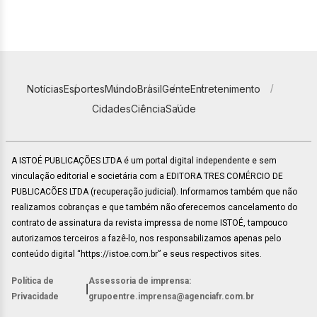
Notícias
Esportes
Mundo
Brasil
Gente
Entretenimento
Cidades
Ciência
Saúde
A ISTOÉ PUBLICAÇÕES LTDA é um portal digital independente e sem
vinculação editorial e societária com a EDITORA TRES COMÉRCIO DE
PUBLICACÕES LTDA (recuperação judicial). Informamos também que não
realizamos cobranças e que também não oferecemos cancelamento do
contrato de assinatura da revista impressa de nome ISTOÉ, tampouco
autorizamos terceiros a fazê-lo, nos responsabilizamos apenas pelo
conteúdo digital “https://istoe.com.br” e seus respectivos sites.
Política de
Assessoria de imprensa:
|
Privacidade
grupoentre.imprensa@agenciafr.com.br