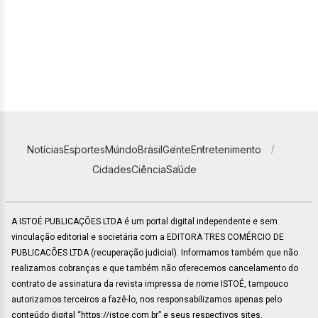
Notícias
Esportes
Mundo
Brasil
Gente
Entretenimento
Cidades
Ciência
Saúde
A ISTOÉ PUBLICAÇÕES LTDA é um portal digital independente e sem
vinculação editorial e societária com a EDITORA TRES COMÉRCIO DE
PUBLICACÕES LTDA (recuperação judicial). Informamos também que não
realizamos cobranças e que também não oferecemos cancelamento do
contrato de assinatura da revista impressa de nome ISTOÉ, tampouco
autorizamos terceiros a fazê-lo, nos responsabilizamos apenas pelo
conteúdo digital “https://istoe.com.br” e seus respectivos sites.