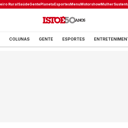
eiro Rural
Saúde
Gente
Planeta
Esportes
Menu
Motorshow
Mulher
Sustent
COLUNAS
GENTE
ESPORTES
ENTRETENIMEN