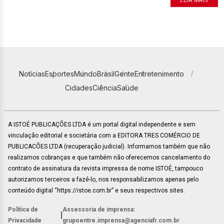
LEIA MAIS
Notícias
Esportes
Mundo
Brasil
Gente
Entretenimento
Cidades
Ciência
Saúde
A ISTOÉ PUBLICAÇÕES LTDA é um portal digital independente e sem
vinculação editorial e societária com a EDITORA TRES COMÉRCIO DE
PUBLICACÕES LTDA (recuperação judicial). Informamos também que não
realizamos cobranças e que também não oferecemos cancelamento do
contrato de assinatura da revista impressa de nome ISTOÉ, tampouco
autorizamos terceiros a fazê-lo, nos responsabilizamos apenas pelo
conteúdo digital “https://istoe.com.br” e seus respectivos sites.
Política de
Assessoria de imprensa:
|
Privacidade
grupoentre.imprensa@agenciafr.com.br