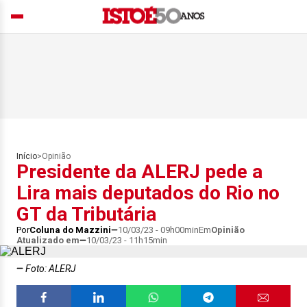
Início
>
Opinião
Presidente da ALERJ pede a
Lira mais deputados do Rio no
GT da Tributária
Por
Coluna do Mazzini
10/03/23 - 09h00min
Em
Opinião
Atualizado em
10/03/23 - 11h15min
Foto: ALERJ