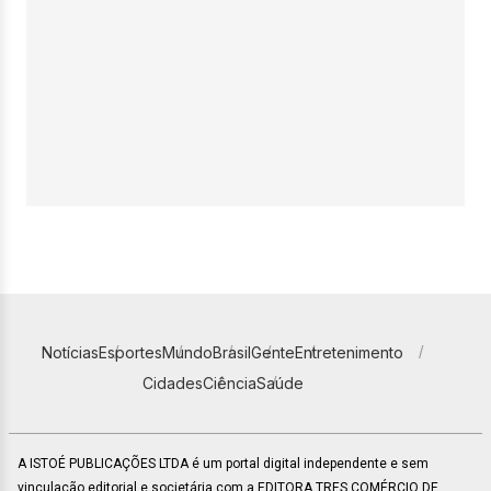
Notícias
Esportes
Mundo
Brasil
Gente
Entretenimento
Cidades
Ciência
Saúde
A ISTOÉ PUBLICAÇÕES LTDA é um portal digital independente e sem
vinculação editorial e societária com a EDITORA TRES COMÉRCIO DE