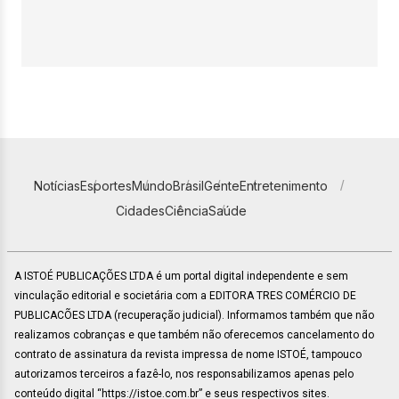
Notícias
Esportes
Mundo
Brasil
Gente
Entretenimento
Cidades
Ciência
Saúde
A ISTOÉ PUBLICAÇÕES LTDA é um portal digital independente e sem
vinculação editorial e societária com a EDITORA TRES COMÉRCIO DE
PUBLICACÕES LTDA (recuperação judicial). Informamos também que não
realizamos cobranças e que também não oferecemos cancelamento do
contrato de assinatura da revista impressa de nome ISTOÉ, tampouco
autorizamos terceiros a fazê-lo, nos responsabilizamos apenas pelo
conteúdo digital “https://istoe.com.br” e seus respectivos sites.