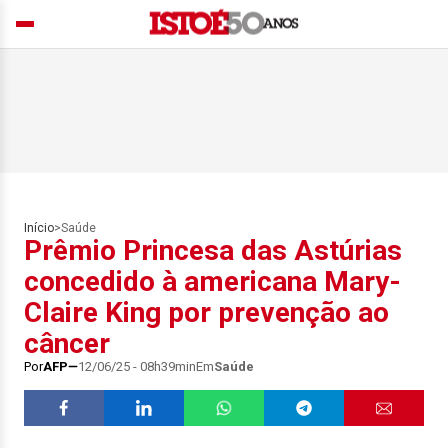
Início
>
Saúde
Prêmio Princesa das Astúrias
concedido à americana Mary-
Claire King por prevenção ao
câncer
Por
AFP
12/06/25 - 08h39min
Em
Saúde