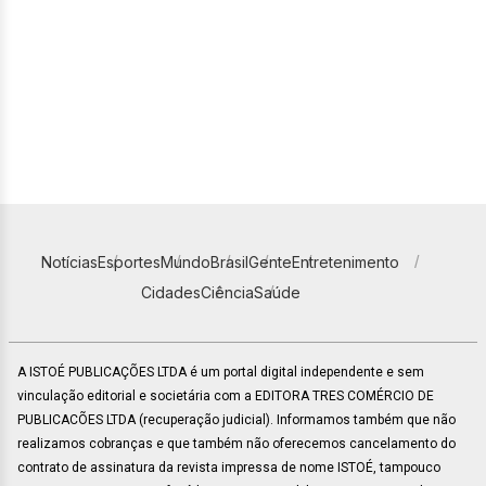
Notícias
Esportes
Mundo
Brasil
Gente
Entretenimento
Cidades
Ciência
Saúde
A ISTOÉ PUBLICAÇÕES LTDA é um portal digital independente e sem
vinculação editorial e societária com a EDITORA TRES COMÉRCIO DE
PUBLICACÕES LTDA (recuperação judicial). Informamos também que não
realizamos cobranças e que também não oferecemos cancelamento do
contrato de assinatura da revista impressa de nome ISTOÉ, tampouco