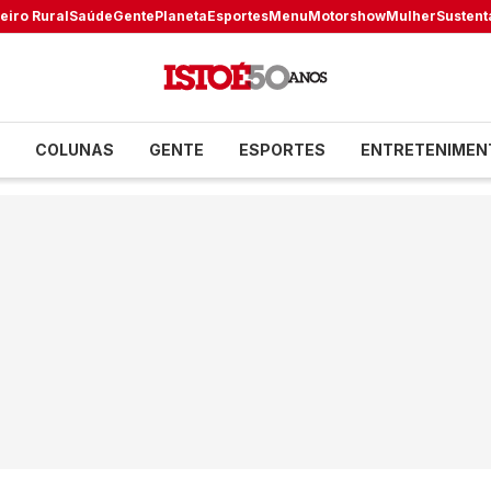
eiro Rural
Saúde
Gente
Planeta
Esportes
Menu
Motorshow
Mulher
Sustent
COLUNAS
GENTE
ESPORTES
ENTRETENIMEN