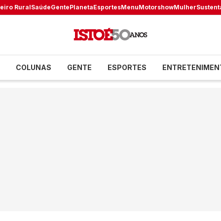
eiro Rural
Saúde
Gente
Planeta
Esportes
Menu
Motorshow
Mulher
Sustent
COLUNAS
GENTE
ESPORTES
ENTRETENIMEN