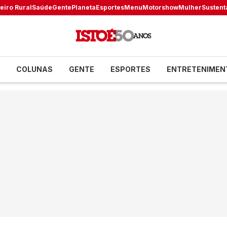
eiro Rural
Saúde
Gente
Planeta
Esportes
Menu
Motorshow
Mulher
Sustent
COLUNAS
GENTE
ESPORTES
ENTRETENIMEN