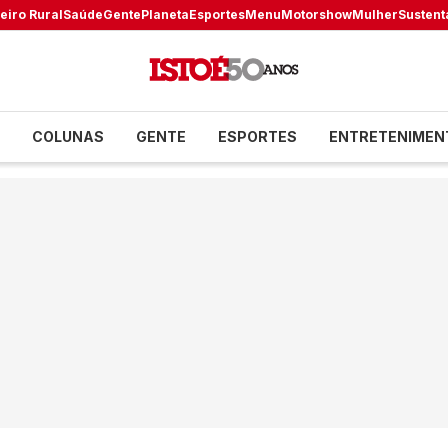
eiro Rural
Saúde
Gente
Planeta
Esportes
Menu
Motorshow
Mulher
Sustent
COLUNAS
GENTE
ESPORTES
ENTRETENIMEN