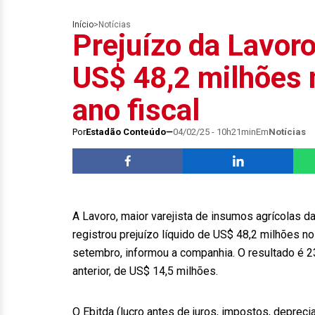
Início
>
Notícias
Prejuízo da Lavor
US$ 48,2 milhões 
ano fiscal
Por
Estadão Conteúdo
04/02/25 - 10h21min
Em
Notícias
A Lavoro, maior varejista de insumos agrícolas d
registrou prejuízo líquido de US$ 48,2 milhões n
setembro, informou a companhia. O resultado é 2
anterior, de US$ 14,5 milhões.
O Ebitda (lucro antes de juros, impostos, depreci