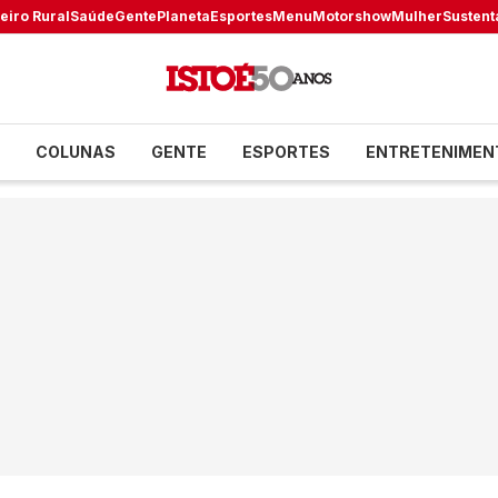
eiro Rural
Saúde
Gente
Planeta
Esportes
Menu
Motorshow
Mulher
Sustent
COLUNAS
GENTE
ESPORTES
ENTRETENIMEN