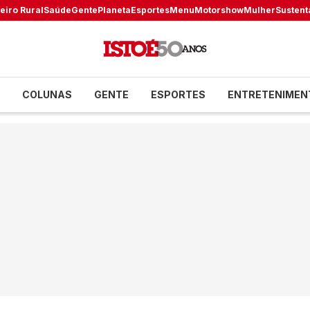
eiro Rural
Saúde
Gente
Planeta
Esportes
Menu
Motorshow
Mulher
Sustent
COLUNAS
GENTE
ESPORTES
ENTRETENIMEN