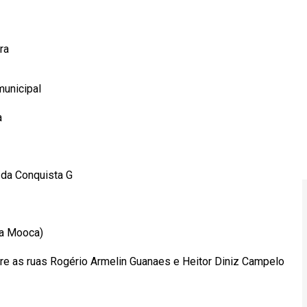
ra
unicipal
a
 da Conquista G
da Mooca)
tre as ruas Rogério Armelin Guanaes e Heitor Diniz Campelo