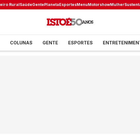
eiro Rural
Saúde
Gente
Planeta
Esportes
Menu
Motorshow
Mulher
Sustent
COLUNAS
GENTE
ESPORTES
ENTRETENIMEN