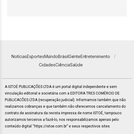
Notícias
Esportes
Mundo
Brasil
Gente
Entretenimento
Cidades
Ciência
Saúde
A ISTOÉ PUBLICAÇÕES LTDA é um portal digital independente e sem
vinculação editorial e societária com a EDITORA TRES COMÉRCIO DE
PUBLICACÕES LTDA (recuperação judicial). Informamos também que não
realizamos cobranças e que também não oferecemos cancelamento do
contrato de assinatura da revista impressa de nome ISTOÉ, tampouco
autorizamos terceiros a fazê-lo, nos responsabilizamos apenas pelo
conteúdo digital “https://istoe.com.br” e seus respectivos sites.